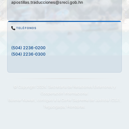
apostillas.traducciones@sreci.gob.hn
TELÉFONOS
(504) 2236-0200
(504) 2236-0300
© Copyright 2024. Secretaría de Relaciones Exteriores y
Cooperación Internacional.
Bulevar Kuwait, contiguo a la Corte Suprema de Justicia (CSJ),
Tegucigalpa, Honduras.